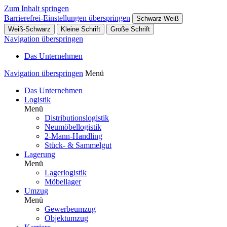
Zum Inhalt springen
Barrierefrei-Einstellungen überspringen
Schwarz-Weiß
Weiß-Schwarz
Kleine Schrift
Große Schrift
Navigation überspringen
Das Unternehmen
Navigation überspringen
Menü
Das Unternehmen
Logistik
Menü
Distributionslogistik
Neumöbellogistik
2-Mann-Handling
Stück- & Sammelgut
Lagerung
Menü
Lagerlogistik
Möbellager
Umzug
Menü
Gewerbeumzug
Objektumzug