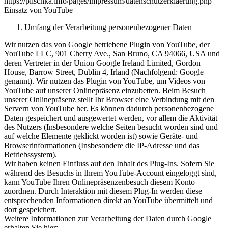
https://plischka.info/pages/impressum/datenschutzerklaerung.php
Einsatz von YouTube
Umfang der Verarbeitung personenbezogener Daten
Wir nutzen das von Google betriebene Plugin von YouTube, der
YouTube LLC, 901 Cherry Ave., San Bruno, CA 94066, USA und
deren Vertreter in der Union Google Ireland Limited, Gordon
House, Barrow Street, Dublin 4, Irland (Nachfolgend: Google
genannt). Wir nutzen das Plugin von YouTube, um Videos von
YouTube auf unserer Onlinepräsenz einzubetten. Beim Besuch
unserer Onlinepräsenz stellt Ihr Browser eine Verbindung mit den
Servern von YouTube her. Es können dadurch personenbezogene
Daten gespeichert und ausgewertet werden, vor allem die Aktivität
des Nutzers (Insbesondere welche Seiten besucht worden sind und
auf welche Elemente geklickt worden ist) sowie Geräte- und
Browserinformationen (Insbesondere die IP-Adresse und das
Betriebssystem).
Wir haben keinen Einfluss auf den Inhalt des Plug-Ins. Sofern Sie
während des Besuchs in Ihrem YouTube-Account eingeloggt sind,
kann YouTube Ihren Onlinepräsenzenbesuch diesem Konto
zuordnen. Durch Interaktion mit diesem Plug-In werden diese
entsprechenden Informationen direkt an YouTube übermittelt und
dort gespeichert.
Weitere Informationen zur Verarbeitung der Daten durch Google
erhalten Sie hier: