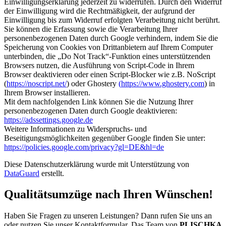
Einwilligungserklärung jederzeit zu widerrufen. Durch den Widerruf
der Einwilligung wird die Rechtmäßigkeit, der aufgrund der
Einwilligung bis zum Widerruf erfolgten Verarbeitung nicht berührt.
Sie können die Erfassung sowie die Verarbeitung Ihrer
personenbezogenen Daten durch Google verhindern, indem Sie die
Speicherung von Cookies von Drittanbietern auf Ihrem Computer
unterbinden, die „Do Not Track“-Funktion eines unterstützenden
Browsers nutzen, die Ausführung von Script-Code in Ihrem
Browser deaktivieren oder einen Script-Blocker wie z.B. NoScript
(
https://noscript.net/
) oder Ghostery
(
https://www.ghostery.com
) in
Ihrem Browser installieren.
Mit dem nachfolgenden Link können Sie die Nutzung Ihrer
personenbezogenen Daten durch Google deaktivieren:
https://adssettings.google.de
Weitere Informationen zu Widerspruchs- und
Beseitigungsmöglichkeiten gegenüber Google finden Sie unter:
https://policies.google.com/privacy?gl=DE&hl=de
Diese Datenschutzerklärung wurde mit Unterstützung von
DataGuard
erstellt.
Qualitätsumzüge nach Ihren Wünschen!
Haben Sie Fragen zu unseren Leistungen? Dann rufen Sie uns an
oder nutzen Sie unser Kontaktformular. Das Team von
PLISCHKA